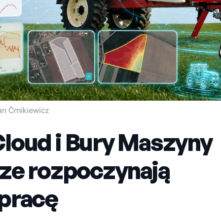
ian Ćmikiewicz
loud i Bury Maszyny
cze rozpoczynają
pracę