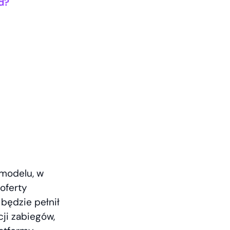
d?
 modelu, w
oferty
będzie pełnił
ji zabiegów,