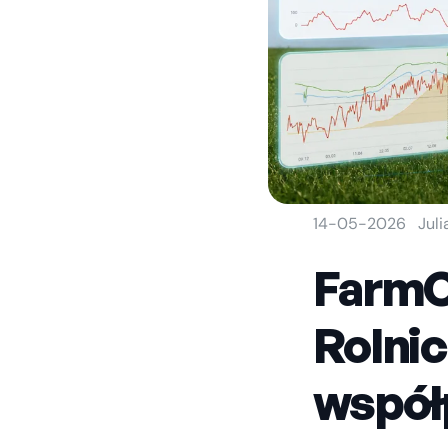
14-05-2026
Jul
FarmC
Rolni
współ