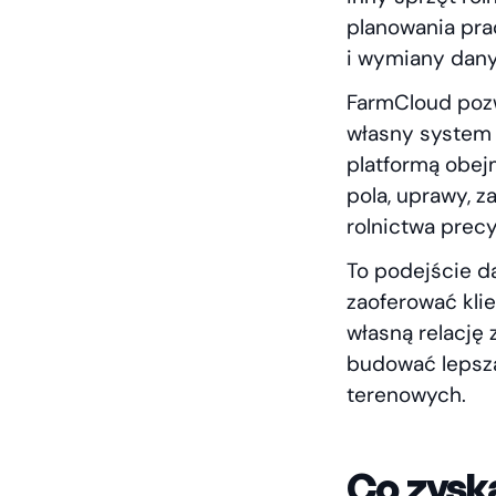
planowania pra
i wymiany dany
FarmCloud pozw
własny system
platformą obej
pola, uprawy, z
rolnictwa prec
To podejście da
zaoferować kli
własną relację
budować lepszą
terenowych.
Co zysk