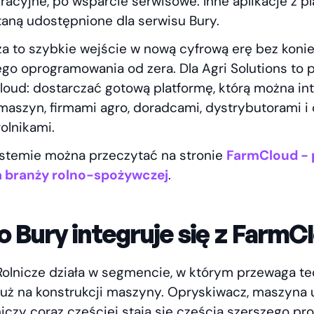
racyjne, po wsparcie serwisowe. Inne aplikacje z p
aną udostępnione dla serwisu Bury.
za to szybkie wejście w nową cyfrową erę bez koni
go oprogramowania od zera. Dla Agri Solutions to 
Cloud: dostarczać gotową platformę, którą można in
aszyn, firmami agro, doradcami, dystrybutorami i 
olnikami.
stemie można przeczytać na stronie
FarmCloud - 
la branży rolno-spożywczej
.
 Bury integruje się z FarmC
olnicze działa w segmencie, w którym przewaga t
 już na konstrukcji maszyny. Opryskiwacz, maszyna
niczy coraz częściej stają się częścią szerszego pr