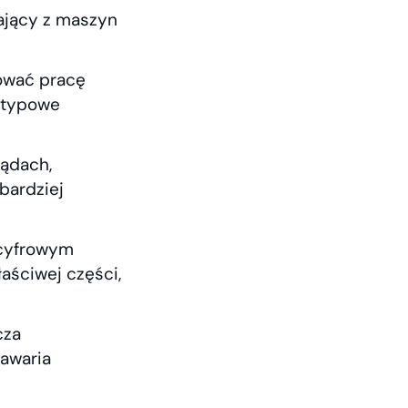
ający z maszyn
zować pracę
i typowe
ądach,
bardziej
 cyfrowym
aściwej części,
cza
awaria