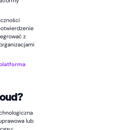
latformy
eczności
potwierdzenie
tegrować z
organizacjami
platforma
loud?
echnologiczna
 uprawowa lub
ocesu: