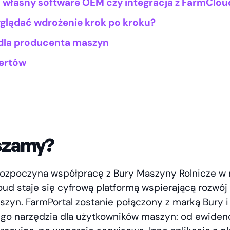
 własny software OEM czy integracja z FarmClou
glądać wdrożenie krok po kroku?
 dla producenta maszyn
ertów
szamy?
 rozpoczyna współpracę z Bury Maszyny Rolnicze w
ud staje się cyfrową platformą wspierającą rozwój 
zyn. FarmPortal zostanie połączony z marką Bury i 
ego narzędzia dla użytkowników maszyn: od ewidenc