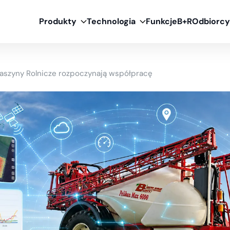
Produkty
Technologia
Funkcje
B+R
Odbiorcy
aszyny Rolnicze rozpoczynają współpracę