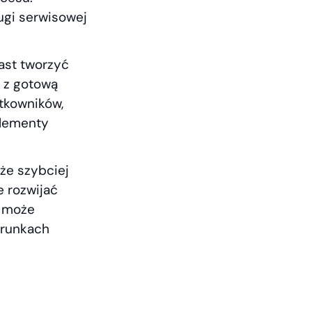
ugi serwisowej
ast tworzyć
 z gotową
tkowników,
elementy
oże szybciej
e rozwijać
, może
arunkach