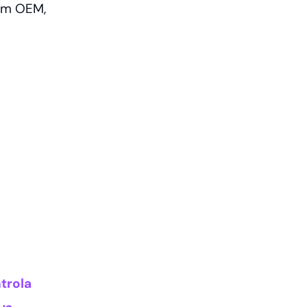
mem OEM,
ntrola