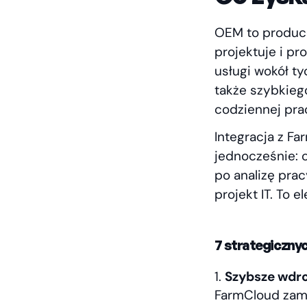
OEM to produce
projektuje i p
usługi wokół ty
także szybkieg
codziennej pra
Integracja z F
jednocześnie: o
po analizę pra
projekt IT. To 
7 strategicznyc
Szybsze wdro
FarmCloud zam