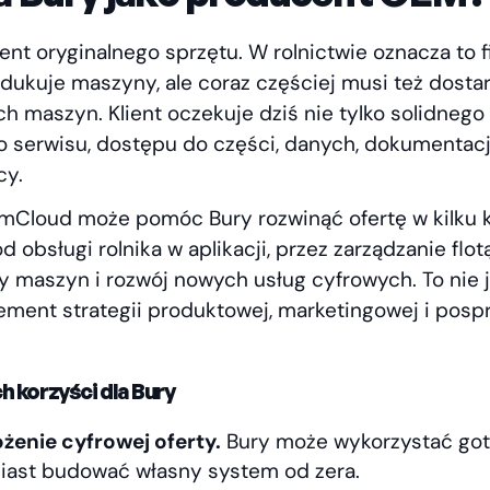
nt oryginalnego sprzętu. W rolnictwie oznacza to f
rodukuje maszyny, ale coraz częściej musi też dost
ch maszyn. Klient oczekuje dziś nie tylko solidnego 
o serwisu, dostępu do części, danych, dokumentacj
cy.
armCloud może pomóc Bury rozwinąć ofertę w kilku 
d obsługi rolnika w aplikacji, przez zarządzanie flot
cy maszyn i rozwój nowych usług cyfrowych. To nie 
element strategii produktowej, marketingowej i pos
h korzyści dla Bury
żenie cyfrowej oferty.
Bury może wykorzystać got
iast budować własny system od zera.