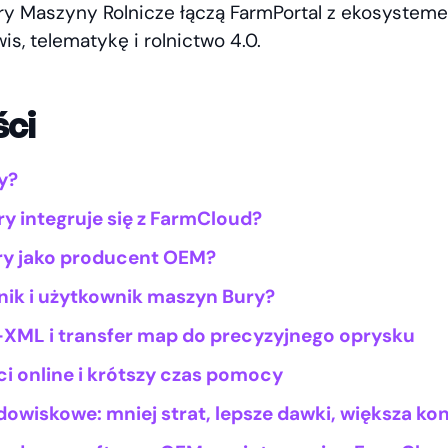
ry Maszyny Rolnicze łączą FarmPortal z ekosyste
is, telematykę i rolnictwo 4.0.
ści
y?
y integruje się z FarmCloud?
ry jako producent OEM?
lnik i użytkownik maszyn Bury?
-XML i transfer map do precyzyjnego oprysku
ci online i krótszy czas pomocy
dowiskowe: mniej strat, lepsze dawki, większa ko