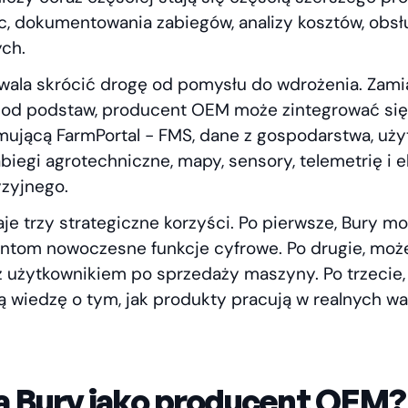
c, dokumentowania zabiegów, analizy kosztów, obsł
ch.
ala skrócić drogę od pomysłu do wdrożenia. Zami
 od podstaw, producent OEM może zintegrować się
mującą FarmPortal - FMS, dane z gospodarstwa, uży
abiegi agrotechniczne, mapy, sensory, telemetrię i 
yzyjnego.
je trzy strategiczne korzyści. Po pierwsze, Bury m
entom nowoczesne funkcje cyfrowe. Po drugie, moż
 z użytkownikiem po sprzedaży maszyny. Po trzecie
 wiedzę o tym, jak produkty pracują w realnych w
a Bury jako producent OEM?