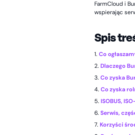
FarmCloud i Bu
wspierając serw
Spis tre
Co ogłaszam
Dlaczego Bur
Co zyska Bu
Co zyska ro
ISOBUS, ISO
Serwis, częś
Korzyści śro