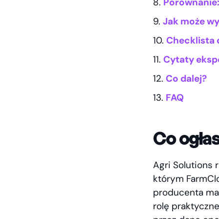
Porównanie:
Jak może wy
Checklista
Cytaty eksp
Co dalej?
FAQ
Co ogła
Agri Solutions
którym FarmClo
producenta mas
rolę praktyczn