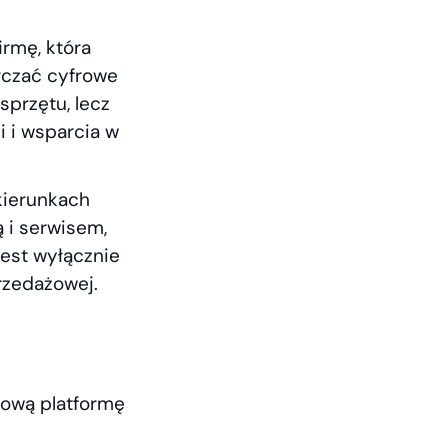
irmę, która
arczać cyfrowe
sprzętu, lecz
i i wsparcia w
kierunkach
ą i serwisem,
jest wyłącznie
przedażowej.
ową platformę