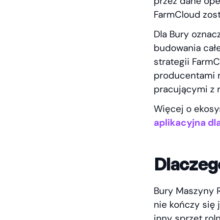
przez dane ope
FarmCloud zost
Dla Bury oznac
budowania całe
strategii Farm
producentami m
pracującymi z r
Więcej o ekosy
aplikacyjna d
Dlaczego
Bury Maszyny R
nie kończy się
inny sprzęt rol