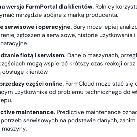
 wersja FarmPortal dla klientów.
Rolnicy korzyst
ymać narzędzie spójne z marką producenta.
e serwisowe i operacyjne.
Bury może lepiej anali
renie, zgłoszenia serwisowe, historię użytkowania 
oatacyjne.
dzanie flotą i serwisem.
Dane o maszynach, przegl
częściach mogą wspierać krótszy czas reakcji oraz 
obsługę klientów.
przedaży części online.
FarmCloud może stać się
ącym użytkownika od problemu technicznego do wł
lepu.
ictive maintenance.
Predictive maintenance ozna
potrzeb serwisowych na podstawie danych, zanim 
ę maszyny.