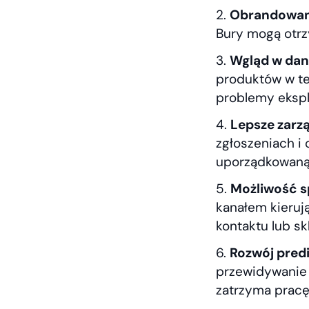
Obrandowana
Bury mogą otrz
Wgląd w dan
produktów w te
problemy ekspl
Lepsze zarzą
zgłoszeniach i 
uporządkowaną 
Możliwość s
kanałem kieruj
kontaktu lub sk
Rozwój pred
przewidywanie 
zatrzyma prac