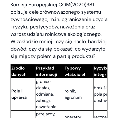
Komisji Europejskiej COM(2020)381
opisuje cele zrównoważonego systemu
żywnościowego, m.in. ograniczenie użycia
i ryzyka pestycydów, nawożenia oraz
wzrost udziału rolnictwa ekologicznego.
W zakładzie mniej liczy się hasło, bardziej
dowód: czy da się pokazać, co wydarzyło
się między polem a partią produktu?
Źródło
Przykład
Typowy
Ryzyko bez
danych
informacji
właściciel
integracji
granice
działek,
brak śladu
Pole i
rolnik,
odmiana,
pola przy
uprawa
agronom
zabiegi,
dostawie
nawożenie
przejazdy,
operator,
ręczne