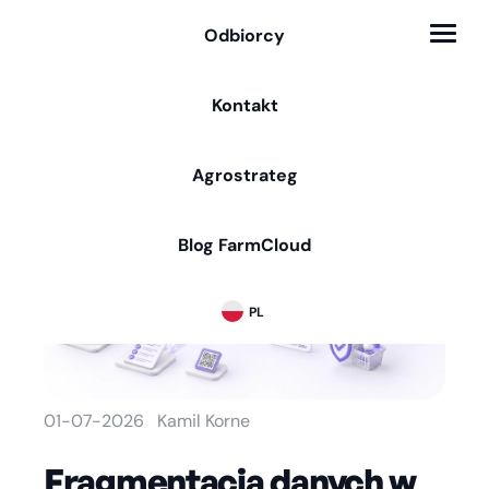
Odbiorcy
Kontakt
/
/
FarmCloud
Blog FarmCloud
Fragmentacja danych w rolnictwie: jak połączyć pola, maszyny i dokumenty
Agrostrateg
Blog FarmCloud
PL
01-07-2026
Kamil Korne
Fragmentacja danych w