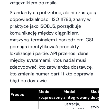
załącznikiem do maila.
Standardy są potrzebne, ale nie zastąpią
odpowiedzialności. ISO 11783, znany w
praktyce jako ISOBUS, porządkuje
komunikację między ciągnikiem,
maszyną, terminalem i narzędziem. GS1
pomaga identyfikować produkty,
lokalizacje i partie. API przenosi dane
między systemami. Ktoś nadal musi
zdecydować, kto zatwierdza dostawcę,
kto zmienia numer partii i kto poprawia
błąd po dostawie.
Model
Model
Skutek dl
Proces
rozproszony
zintegrowany
decyzji
lustracja,
szybsza