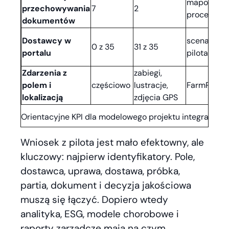
mapowani
przechowywania
7
2
procesu
dokumentów
Dostawcy w
scenariusz
0 z 35
31 z 35
portalu
pilota
Zdarzenia z
zabiegi,
polem i
częściowo
lustracje,
FarmPortal
lokalizacją
zdjęcia GPS
Orientacyjne KPI dla modelowego projektu integracji d
Wniosek z pilota jest mało efektowny, ale
kluczowy: najpierw identyfikatory. Pole,
dostawca, uprawa, dostawa, próbka,
partia, dokument i decyzja jakościowa
muszą się łączyć. Dopiero wtedy
analityka, ESG, modele chorobowe i
raporty zarządcze mają na czym