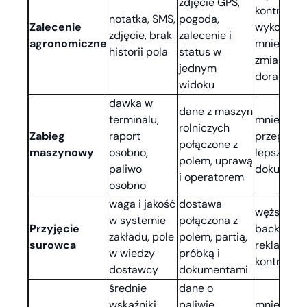
zdjęcie GPS,
kontrola
notatka, SMS,
pogoda,
Zalecenie
wykonania
zdjęcie, brak
zalecenie i
agronomiczne
mniej luk 
historii pola
status w
zmianie
jednym
doradcy
widoku
dawka w
dane z maszyn
terminalu,
mniej
rolniczych
Zabieg
raport
przepisyw
połączone z
maszynowy
osobno,
lepsze kos
polem, uprawą
paliwo
dokument
i operatorem
osobno
waga i jakość
dostawa
węższy tr
w systemie
połączona z
Przyjęcie
back przy
zakładu, pole
polem, partią,
surowca
reklamacji
w wiedzy
próbką i
kontroli ja
dostawcy
dokumentami
średnie
dane o
wskaźniki,
paliwie,
mniej zało