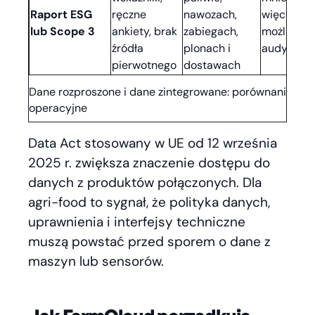
Raport ESG
ręczne
nawozach,
więcej da
lub Scope 3
ankiety, brak
zabiegach,
możliwych
źródła
plonach i
audytu
pierwotnego
dostawach
Dane rozproszone i dane zintegrowane: porównanie
operacyjne
Data Act stosowany w UE od 12 września
2025 r. zwiększa znaczenie dostępu do
danych z produktów połączonych. Dla
agri-food to sygnał, że polityka danych,
uprawnienia i interfejsy techniczne
muszą powstać przed sporem o dane z
maszyn lub sensorów.