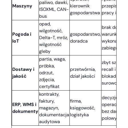
paliwo, dawki,
Maszyny
kierownik
przepisywan
ISOXML, CAN-
gospodarstwa
pracy i daw
bus
opad,
brak dowod
wilgotność,
Pogoda i
gospodarstwo,
warunków
Delta-T, mróz,
IoT
doradca
wykonania
wilgotność
zabiegu
gleby
partia, waga,
zbyt szeroki
próbka,
Dostawy i
przetwórnia,
recall i
odrzut,
jakość
dział jakości
blokada
zdjęcia,
surowca
certyfikat
kontrakty,
decyzje
faktury,
firma,
ERP, WMS i
operacyjne
magazyn,
księgowość,
dokumenty
bez danych
dokumentacja
logistyka
polowych
audytowa