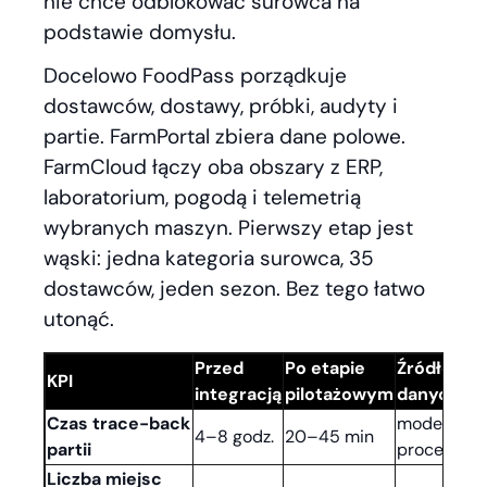
nie chce odblokować surowca na
podstawie domysłu.
Docelowo FoodPass porządkuje
dostawców, dostawy, próbki, audyty i
partie. FarmPortal zbiera dane polowe.
FarmCloud łączy oba obszary z ERP,
laboratorium, pogodą i telemetrią
wybranych maszyn. Pierwszy etap jest
wąski: jedna kategoria surowca, 35
dostawców, jeden sezon. Bez tego łatwo
utonąć.
Przed
Po etapie
Źródło
KPI
integracją
pilotażowym
danych
Czas trace-back
model
4–8 godz.
20–45 min
partii
procesu
Liczba miejsc